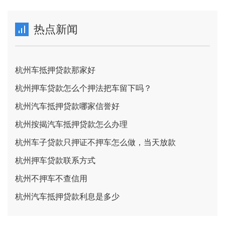
热点新闻
杭州车抵押贷款那家好
杭州押车贷款怎么个押法把车留下吗？
杭州汽车抵押贷款哪家信誉好
杭州按揭汽车抵押贷款怎么办理
杭州车子贷款只押证不押车怎么做，当天放款
杭州押车贷款联系方式
杭州不押车不查信用
杭州汽车抵押贷款利息是多少