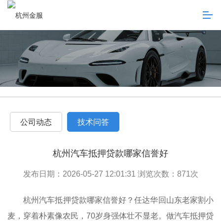
公司动态
技术问答
杭州汽车抵押贷款哪家信誉好
发布日期：2026-05-27 12:01:31 浏览次数：
871
次
杭州汽车抵押贷款哪家信誉好？任达华回山东老家割小
麦，穿着朴素像农民，70岁身强体壮不显老。做汽车抵押贷