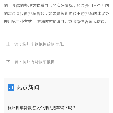
的，具体的办理方式看自己的实际情况，如果是用三个月内
的建议直接做押车贷款，如果是长期周转不想押车的建议办
理用第二种方式，详细的方案请电话或者微信咨询我这边。
上一篇：杭州车辆抵押贷款收几个点利息
下一篇：杭州有贷款车抵押
热点新闻
杭州押车贷款怎么个押法把车留下吗？