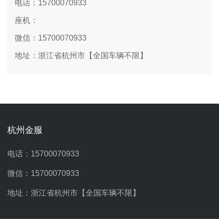
电话：15700070933
座机：
微信：15700070933
地址：浙江省杭州市【全国车辆不限】
杭州金服
电话：15700070933
微信：15700070933
地址：浙江省杭州市【全国车辆不限】