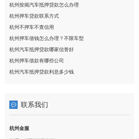
杭州按揭汽车抵押贷款怎么办理
杭州押车贷款联系方式
杭州不押车不查信用
杭州押车借钱怎么办理？不限车型
杭州汽车抵押贷款哪家信誉好
杭州押车借款有哪些公司
杭州汽车抵押贷款利息多少钱
联系我们
杭州金服