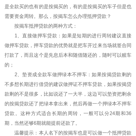
是全款买的也有的是按揭买的，有的是按揭买的车子但是也
需要资金周转。那么，按揭车怎么办理抵押贷款？
按揭车抵押贷款的两种方式：
1、直接做押车贷款：如果是短期的进行周转建议直接
做押车贷款，押车贷款的优势就是把车开过来当场就签合同
打款了，而且这个是先息后本和随借随还的，随时可以赎车
的；
2、垫资成全款车做押绿本不押车：如果按揭贷款剩的
不多想长期进行借贷的建议做押证不押车贷款，如果按揭贷
款剩的不是很多，比如说还了一大半，这边可以垫资把剩余
的按揭贷款还了把绿本拿出来，然后再做一个押绿本不押车
贷款。这种方式适合长期的周转，一般可以分24期和36
期，当然还够6期就能提前还款了。
温馨提示：本人名下的按揭车也是可以做一个抵押贷款