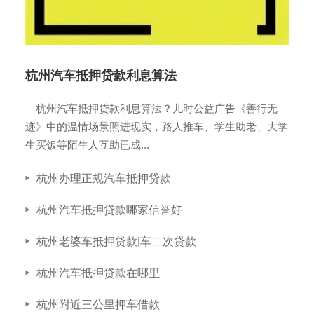
杭州汽车抵押贷款利息算法
杭州汽车抵押贷款利息算法？儿时公益广告《善行无
迹》中的温情场景照进现实，路人推车、学生助老、大学
生买饭等陌生人互助已成...
杭州办理正规汽车抵押贷款
杭州汽车抵押贷款哪家信誉好
杭州老婆车抵押贷款|车二次贷款
杭州汽车抵押贷款在哪里
杭州附近三公里押车借款