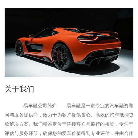
关于我们
易车融公司简介 易车融是一家专业的汽车融资顾
问与服务提供商，致力于为客户提供省心、高效的汽车抵押贷
款解决方案。我们精准定位于连接客户与银行的桥梁，专注于
评估与服务环节，确保您的爱车价值得到专业评估，并由合作