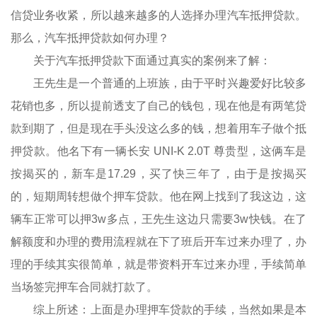
信贷业务收紧，所以越来越多的人选择办理汽车抵押贷款。
那么，汽车抵押贷款如何办理？
关于汽车抵押贷款下面通过真实的案例来了解：
王先生是一个普通的上班族，由于平时兴趣爱好比较多
花销也多，所以提前透支了自己的钱包，现在他是有两笔贷
款到期了，但是现在手头没这么多的钱，想着用车子做个抵
押贷款。他名下有一辆长安 UNI-K 2.0T 尊贵型，这俩车是
按揭买的，新车是17.29，买了快三年了，由于是按揭买
的，短期周转想做个押车贷款。他在网上找到了我这边，这
辆车正常可以押3w多点，王先生这边只需要3w快钱。在了
解额度和办理的费用流程就在下了班后开车过来办理了，办
理的手续其实很简单，就是带资料开车过来办理，手续简单
当场签完押车合同就打款了。
综上所述：上面是办理押车贷款的手续，当然如果是本