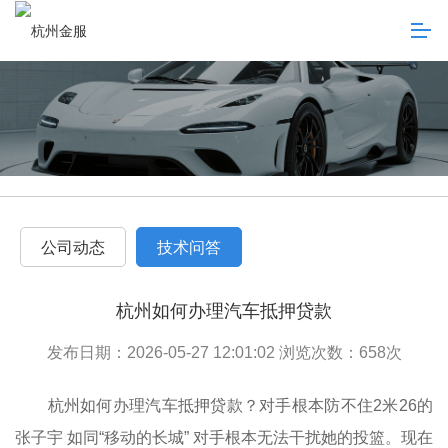
公司动态
技术问答
杭州如何办理汽车抵押贷款
发布日期：2026-05-27 12:01:02 浏览次数：
658
次
杭州如何办理汽车抵押贷款？对手根本防不住2米26的
张子宇 如同“移动的长城” 对手根本无法干扰她的投篮。现在