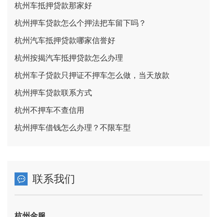
杭州车抵押贷款那家好
杭州押车贷款怎么个押法把车留下吗？
杭州汽车抵押贷款哪家信誉好
杭州按揭汽车抵押贷款怎么办理
杭州车子贷款只押证不押车怎么做，当天放款
杭州押车贷款联系方式
杭州不押车不查信用
杭州押车借钱怎么办理？不限车型
联系我们
杭州金服