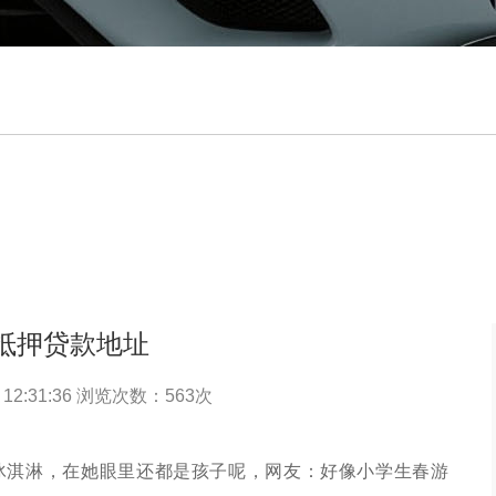
抵押贷款地址
 12:31:36 浏览次数：
563
次
淇淋，在她眼里还都是孩子呢，网友：好像小学生春游