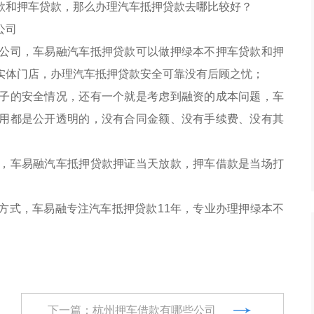
款和押车贷款，那么办理汽车抵押贷款去哪比较好？
公司
司，车易融汽车抵押贷款可以做押绿本不押车贷款和押
实体门店，办理汽车抵押贷款安全可靠没有后顾之忧；
的安全情况，还有一个就是考虑到融资的成本问题，车
用都是公开透明的，没有合同金额、没有手续费、没有其
车易融汽车抵押贷款押证当天放款，押车借款是当场打
式，车易融专注汽车抵押贷款11年，专业办理押绿本不
。
下一篇：杭州押车借款有哪些公司