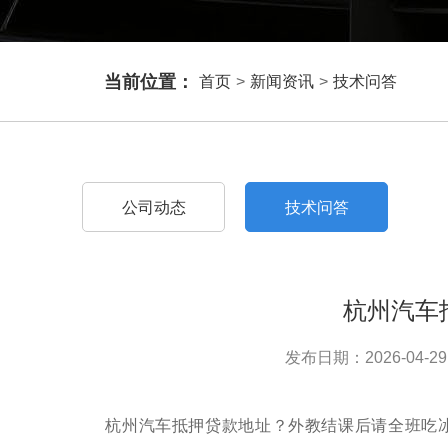
当前位置：
首页
>
新闻资讯
>
技术问答
公司动态
技术问答
杭州汽车
发布日期：2026-04-29
杭州汽车抵押贷款地址？外教结课后请全班吃冰