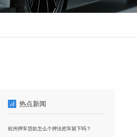
热点新闻
杭州押车贷款怎么个押法把车留下吗？