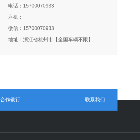
电话：15700070933
座机：
微信：15700070933
地址：浙江省杭州市【全国车辆不限】
合作银行
联系我们