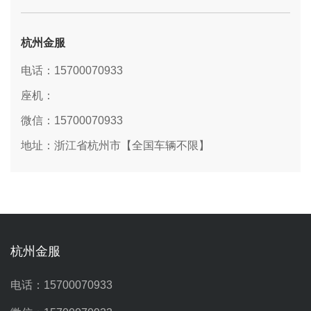
杭州金服
电话：15700070933
座机：
微信：15700070933
地址：浙江省杭州市【全国车辆不限】
杭州金服
电话：15700070933