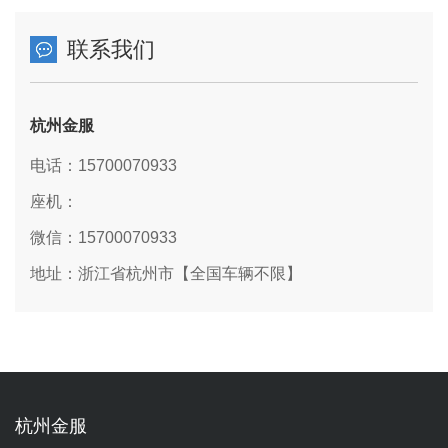
联系我们
杭州金服
电话：15700070933
座机：
微信：15700070933
地址：浙江省杭州市【全国车辆不限】
杭州金服