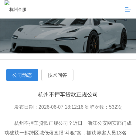
公司动态
技术问答
杭州不押车贷款正规公司
发布日期：2026-06-07 18:12:16 浏览次数：
532
次
杭州不押车贷款正规公司？近日，浙江公安网安部门成
功破获一起跨区域低俗直播“斗狠”案，抓获涉案人员13名，