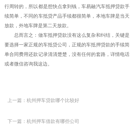
行周转的，所以都是想快点拿到钱，车易融汽车抵押贷款手
续简单，不同的车抵贷产品手续都很简单，本地车牌是当天
放款，外地车牌是第二天放款。
总而言之：做车抵押贷款没有这么复杂和纠结，关键是
要选择一家正规的车抵贷公司，正规的车抵押贷款的手续简
单合同费用还款记录清清楚楚，没有任何的套路，详情电话
或者微信咨询我这边。
上一篇：杭州押车贷款哪个比较好
下一篇：杭州押车借款有哪些公司